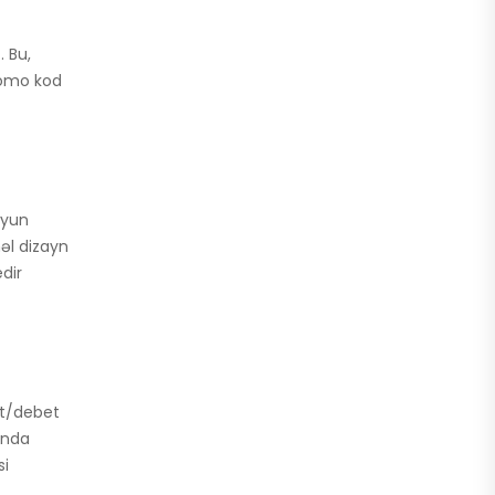
. Bu,
romo kod
oyun
əl dizayn
dir
it/debet
anda
si