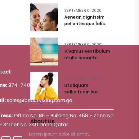
SEPTEMBER 6, 2020
Aenean dignissim
pellentesque felis.
SEPTEMBER 6, 2020
Vivamus vestibulum
ntulla necante
tact
SEPTEMBER 6, 2020
ne:
974-74088352
Utaliquam
sollicitudin leo
il:
sales@beautysouq.com.qa
ress:
Office No: B9 – Building No: 488 – Zone No
About Us
 – Street No: 340 Doha Qatar
Lorem ipsum dolor sit amet,