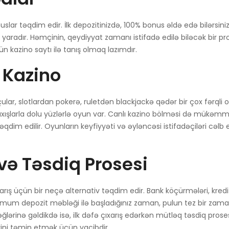
slar təqdim edir. İlk depozitinizdə, 100% bonus əldə edə bilərsiniz
radır. Həmçinin, qeydiyyat zamanı istifadə edilə biləcək bir p
azino saytı ilə tanış olmaq lazımdır.
 Kazino
çular, slotlardan pokerə, ruletdən blackjackə qədər bir çox fərqli 
axışlarla dolu yüzlərlə oyun var. Canlı kazino bölməsi də mükəmm
qdim edilir. Oyunların keyfiyyəti və əyləncəsi istifadəçiləri cəlb e
 və Təsdiq Prosesi
arış üçün bir neçə alternativ təqdim edir. Bank köçürmələri, kred
. Minimum depozit məbləği ilə başladığınız zaman, pulun tez bir zam
ğlərinə gəldikdə isə, ilk dəfə çıxarış edərkən mütləq təsdiq prose
yini təmin etmək üçün vacibdir.