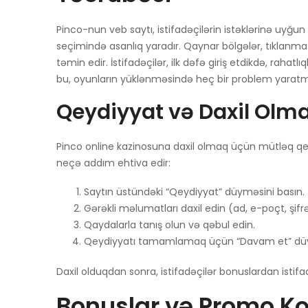
Pinco-nun veb saytı, istifadəçilərin istəklərinə uyğun 
seçimində asanlıq yaradır. Qaynar bölgələr, tıklanm
təmin edir. İstifadəçilər, ilk dəfə giriş etdikdə, rah
bu, oyunların yüklənməsində heç bir problem yaratm
Qeydiyyat və Daxil Olm
Pinco online kazinosuna daxil olmaq üçün mütləq qeydi
neçə addım ehtiva edir:
Saytın üstündəki “Qeydiyyat” düyməsini basın.
Gərəkli məlumatları daxil edin (ad, e-poçt, şifrə
Qaydalarla tanış olun və qəbul edin.
Qeydiyyatı tamamlamaq üçün “Davam et” düy
Daxil olduqdan sonra, istifadəçilər bonuslardan istifa
Bonuslar və Promo Ko