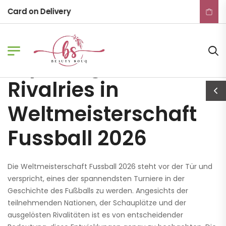
ADMIN
June 14, 2026
Card on Delivery
Exploring the Rivalries in
Weltmeisterschaft Fussball 2026
Exploring the
Rivalries in
Weltmeisterschaft
Fussball 2026
Die Weltmeisterschaft Fussball 2026 steht vor der Tür und
verspricht, eines der spannendsten Turniere in der
Geschichte des Fußballs zu werden. Angesichts der
teilnehmenden Nationen, der Schauplätze und der
ausgelösten Rivalitäten ist es von entscheidender