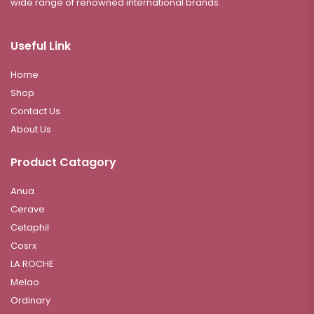
wide range of renowned international brands.
Useful Link
Home
Shop
Contact Us
About Us
Product Catagory
Anua
Cerave
Cetaphil
Cosrx
LA ROCHE
Melao
Ordinary