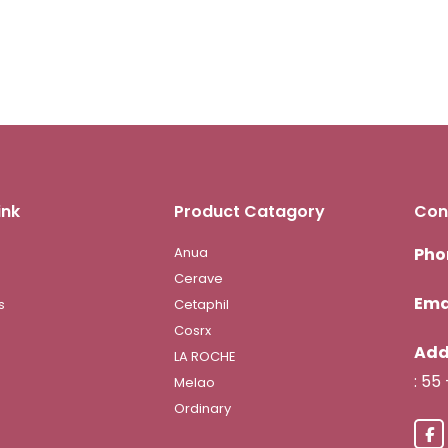
ink
Product Catagory
Con
Anua
Pho
Cerave
Ema
s
Cetaphil
Cosrx
Add
LA ROCHE
: 55
Melao
Ordinary