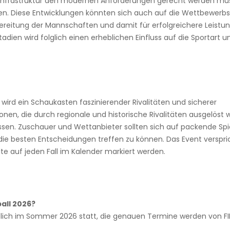
e Infrastruktur den modernen Anforderungen gerecht werden mu
ten. Diese Entwicklungen könnten sich auch auf die Wettbewerbs
rbereitung der Mannschaften und damit für erfolgreichere Leistu
adien wird folglich einen erheblichen Einfluss auf die Sportart u
ird ein Schaukasten faszinierender Rivalitäten und sicherer
en, die durch regionale und historische Rivalitäten ausgelöst 
ussen. Zuschauer und Wettanbieter sollten sich auf packende Spi
ie besten Entscheidungen treffen zu können. Das Event verspric
e auf jeden Fall im Kalender markiert werden.
all 2026?
tlich im Sommer 2026 statt, die genauen Termine werden von F