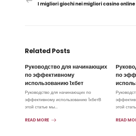
Related Posts
Руководство для начинающих
Руково
по эффективному
по эфф
использованию 1хбет
исполь
Руководство для начинающих по
Руководс
эффективному использованию 1хбетВ
эффектив
этой статье мы…
этой стат
READ MORE
READ MO