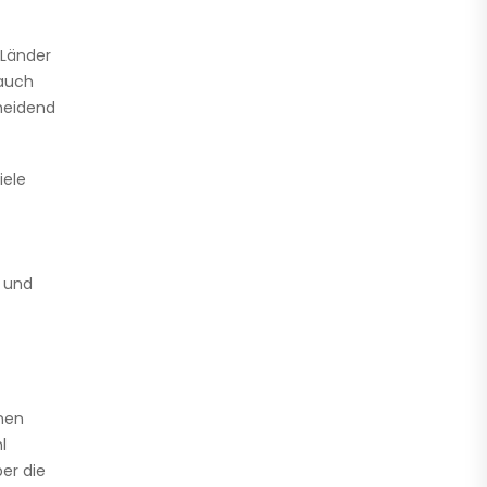
 Länder
 auch
cheidend
iele
t und
nen
l
er die