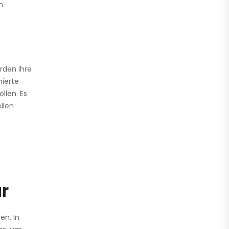
n
rden ihre
nierte
llen. Es
llen
r
en. In