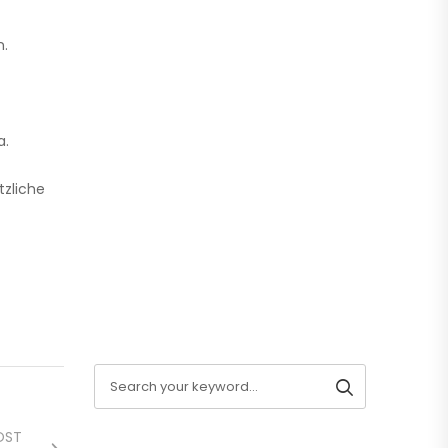
n.
a.
tzliche
OST