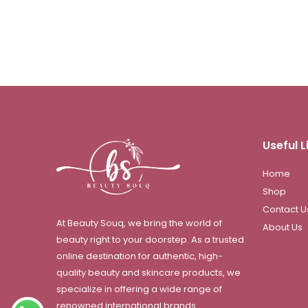
Useful L
Home
Shop
Contact U
At Beauty Souq, we bring the world of
About Us
beauty right to your doorstep. As a trusted
online destination for authentic, high-
quality beauty and skincare products, we
specialize in offering a wide range of
renowned international brands.