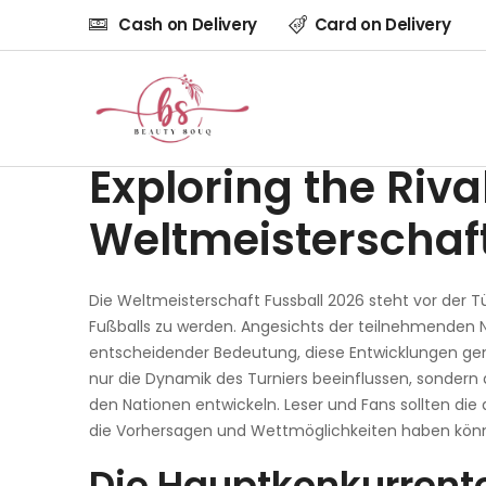
ADMIN
June 14, 2026
Cash on Delivery
Card on Delivery
Exploring the Rivalr
Fussball 2026
Exploring the Rival
Weltmeisterschaft
Die Weltmeisterschaft Fussball 2026 steht vor der T
Fußballs zu werden. Angesichts der teilnehmenden Na
entscheidender Bedeutung, diese Entwicklungen g
nur die Dynamik des Turniers beeinflussen, sondern 
den Nationen entwickeln. Leser und Fans sollten die 
die Vorhersagen und Wettmöglichkeiten haben kön
Die Hauptkonkurrente