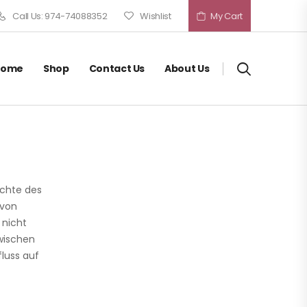
Call Us: 974-74088352
Wishlist
My Cart
Home
Shop
Contact Us
About Us
ichte des
 von
 nicht
zwischen
fluss auf