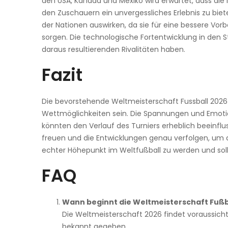
den USA, Kanada und Mexiko wird erwartet, dass di
den Zuschauern ein unvergessliches Erlebnis zu bie
der Nationen auswirken, da sie für eine bessere Vo
sorgen. Die technologische Fortentwicklung in den St
daraus resultierenden Rivalitäten haben.
Fazit
Die bevorstehende Weltmeisterschaft Fussball 2026 w
Wettmöglichkeiten sein. Die Spannungen und Emotion
könnten den Verlauf des Turniers erheblich beeinfl
freuen und die Entwicklungen genau verfolgen, um d
echter Höhepunkt im Weltfußball zu werden und sollt
FAQ
Wann beginnt die Weltmeisterschaft Fußb
Die Weltmeisterschaft 2026 findet voraussich
bekannt gegeben.