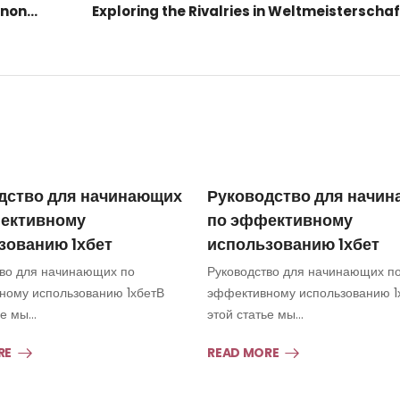
I migliori giochi nei migliori casino online non AAMS
дство для начинающих
Руководство для начи
ективному
по эффективному
зованию 1хбет
использованию 1хбет
тво для начинающих по
Руководство для начинающих п
ному использованию 1хбетВ
эффективному использованию 1
ье мы…
этой статье мы…
RE
READ MORE