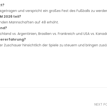
tt?
getragen und verspricht ein großes Fest des Fußballs zu werde
 2026 teil?
menden Mannschaften auf 48 erhöht.
end?
land vs. Argentinien, Brasilien vs. Frankreich und USA vs. Kanad
uererfahrung?
 Zuschauer hinsichtlich der Spiele zu steuern und bringen zusä
NEXT P