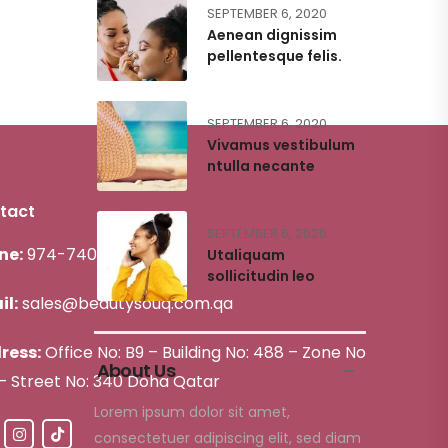
SEPTEMBER 6, 2020
Aenean dignissim
pellentesque felis.
SEPTEMBER 6, 2020
Vivamus vestibulum
ntulla necante
tact
SEPTEMBER 6, 2020
ne:
974-74088352
Utaliquam
sollicitudin leo
il:
sales@beautysouq.com.qa
ress:
Office No: B9 – Building No: 488 – Zone No
About Us
 – Street No: 340 Doha Qatar
Lorem ipsum dolor sit amet,
consectetuer adipiscing elit, sed diam