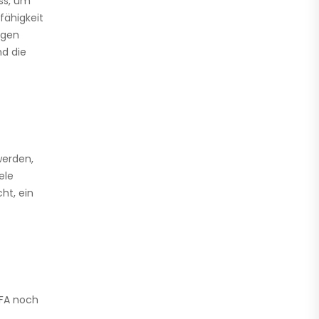
ss, um
fähigkeit
ngen
nd die
werden,
ele
ht, ein
IFA noch