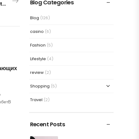
Blog Categories
Exploring the Rivalries in Weltmeisterschaft Fussball 2026
Blog
(126)
casino
(6)
Fashion
(5)
Lifestyle
(4)
нающих
review
(2)
Shopping
(5)
о
Travel
(2)
хбетВ
Recent Posts