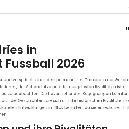
ies in Weltmeisterschaft
ries in
 Fussball 2026
ür und verspricht, eines der spannendsten Turniere in der Gesch
tionen, der Schauplätze und der ausgelösten Rivalitäten ist es
enau zu beobachten. Die bevorstehenden Begegnungen könnten
auch die Geschichten, die sich um die historischen Rivalitäten 
aktuellen Entwicklungen im Blick behalten, da sie erheblichen Ein
nen.
n und ihre Rivalitäten