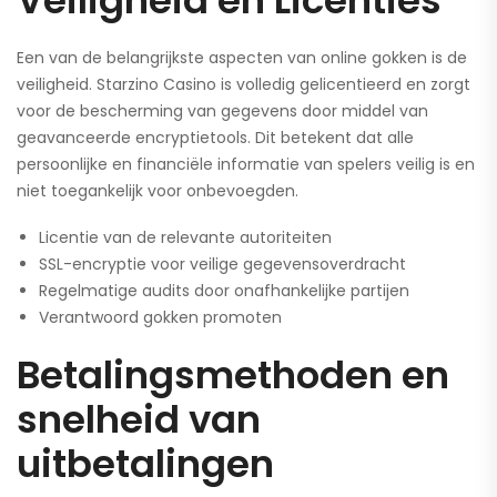
Veiligheid en Licenties
Een van de belangrijkste aspecten van online gokken is de
veiligheid. Starzino Casino is volledig gelicentieerd en zorgt
voor de bescherming van gegevens door middel van
geavanceerde encryptietools. Dit betekent dat alle
persoonlijke en financiële informatie van spelers veilig is en
niet toegankelijk voor onbevoegden.
Licentie van de relevante autoriteiten
SSL-encryptie voor veilige gegevensoverdracht
Regelmatige audits door onafhankelijke partijen
Verantwoord gokken promoten
Betalingsmethoden en
snelheid van
uitbetalingen