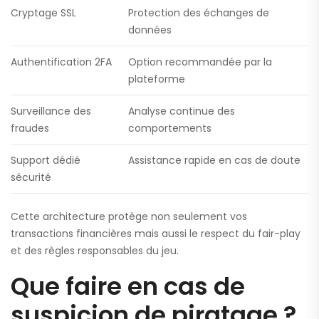
Cryptage SSL
Protection des échanges de
données
Authentification 2FA
Option recommandée par la
plateforme
Surveillance des
Analyse continue des
fraudes
comportements
Support dédié
Assistance rapide en cas de doute
sécurité
Cette architecture protège non seulement vos
transactions financières mais aussi le respect du fair-play
et des règles responsables du jeu.
Que faire en cas de
suspicion de piratage ?