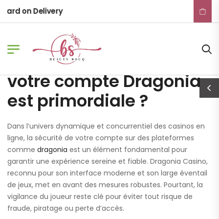
ADMIN
March 11, 2026
0
Comment
rd on Delivery
Les meilleurs conseils pour sécuriser son
compte Dragonia Casino
Pourquoi la sécurité de
votre compte Dragonia
est primordiale ?
Dans l’univers dynamique et concurrentiel des casinos en
ligne, la sécurité de votre compte sur des plateformes
comme
dragonia
est un élément fondamental pour
garantir une expérience sereine et fiable. Dragonia Casino,
reconnu pour son interface moderne et son large éventail
de jeux, met en avant des mesures robustes. Pourtant, la
vigilance du joueur reste clé pour éviter tout risque de
fraude, piratage ou perte d’accès.