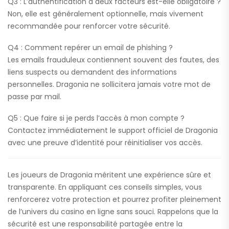
Q3 : L’authentification à deux facteurs est-elle obligatoire ?
Non, elle est généralement optionnelle, mais vivement
recommandée pour renforcer votre sécurité.
Q4 : Comment repérer un email de phishing ?
Les emails frauduleux contiennent souvent des fautes, des
liens suspects ou demandent des informations
personnelles. Dragonia ne sollicitera jamais votre mot de
passe par mail.
Q5 : Que faire si je perds l’accès à mon compte ?
Contactez immédiatement le support officiel de Dragonia
avec une preuve d’identité pour réinitialiser vos accès.
Les joueurs de Dragonia méritent une expérience sûre et
transparente. En appliquant ces conseils simples, vous
renforcerez votre protection et pourrez profiter pleinement
de l’univers du casino en ligne sans souci. Rappelons que la
sécurité est une responsabilité partagée entre la