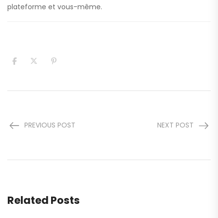
plateforme et vous-même.
PREVIOUS POST
NEXT POST
Related Posts