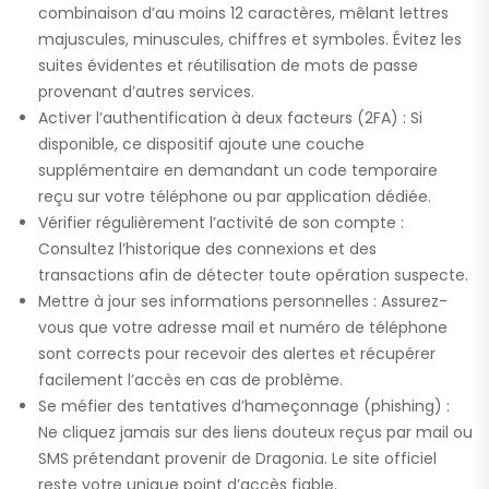
combinaison d’au moins 12 caractères, mêlant lettres
majuscules, minuscules, chiffres et symboles. Évitez les
suites évidentes et réutilisation de mots de passe
provenant d’autres services.
Activer l’authentification à deux facteurs (2FA) : Si
disponible, ce dispositif ajoute une couche
supplémentaire en demandant un code temporaire
reçu sur votre téléphone ou par application dédiée.
Vérifier régulièrement l’activité de son compte :
Consultez l’historique des connexions et des
transactions afin de détecter toute opération suspecte.
Mettre à jour ses informations personnelles : Assurez-
vous que votre adresse mail et numéro de téléphone
sont corrects pour recevoir des alertes et récupérer
facilement l’accès en cas de problème.
Se méfier des tentatives d’hameçonnage (phishing) :
Ne cliquez jamais sur des liens douteux reçus par mail ou
SMS prétendant provenir de Dragonia. Le site officiel
reste votre unique point d’accès fiable.