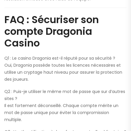
FAQ : Sécuriser son
compte Dragonia
Casino
Q1 : Le casino Dragonia est-il réputé pour sa sécurité ?
Oui, Dragonia possède toutes les licences nécessaires et
utilise un cryptage haut niveau pour assurer la protection
des joueurs.
Q2 : Puis-je utiliser le même mot de passe que sur d’autres
sites ?
Il est fortement déconseillé. Chaque compte mérite un
mot de passe unique pour éviter la compromission
multiple.