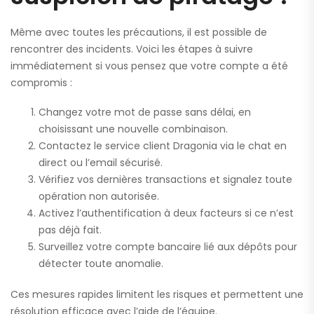
Même avec toutes les précautions, il est possible de
rencontrer des incidents. Voici les étapes à suivre
immédiatement si vous pensez que votre compte a été
compromis :
Changez votre mot de passe sans délai, en
choisissant une nouvelle combinaison.
Contactez le service client Dragonia via le chat en
direct ou l’email sécurisé.
Vérifiez vos dernières transactions et signalez toute
opération non autorisée.
Activez l’authentification à deux facteurs si ce n’est
pas déjà fait.
Surveillez votre compte bancaire lié aux dépôts pour
détecter toute anomalie.
Ces mesures rapides limitent les risques et permettent une
résolution efficace avec l’aide de l’équipe.