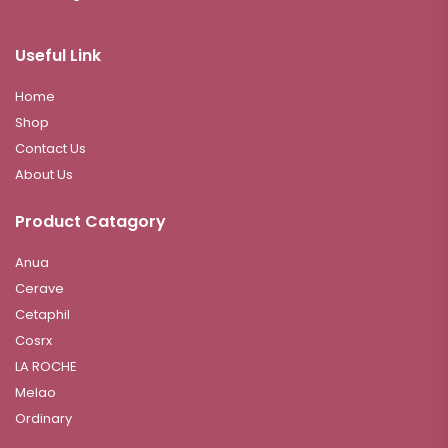
Useful Link
Home
Shop
Contact Us
About Us
Product Catagory
Anua
Cerave
Cetaphil
Cosrx
LA ROCHE
Melao
Ordinary