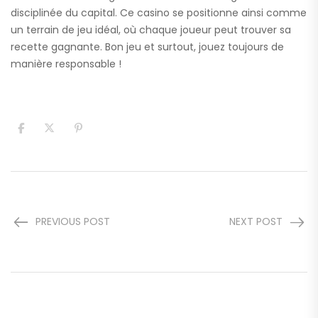
disciplinée du capital. Ce casino se positionne ainsi comme
un terrain de jeu idéal, où chaque joueur peut trouver sa
recette gagnante. Bon jeu et surtout, jouez toujours de
manière responsable !
PREVIOUS POST
NEXT POST