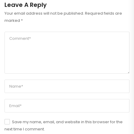
Leave A Reply
Your email address will not be published.
Required fields are
marked
*
Save my name, email, and website in this browser for the
next time I comment.