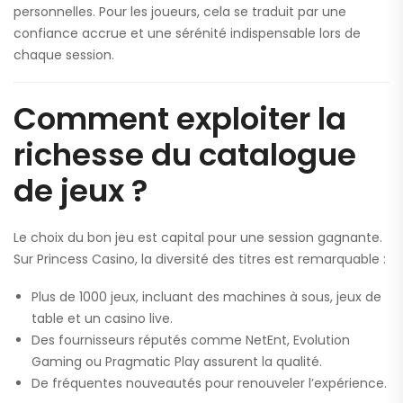
personnelles. Pour les joueurs, cela se traduit par une
confiance accrue et une sérénité indispensable lors de
chaque session.
Comment exploiter la
richesse du catalogue
de jeux ?
Le choix du bon jeu est capital pour une session gagnante.
Sur Princess Casino, la diversité des titres est remarquable :
Plus de 1000 jeux, incluant des machines à sous, jeux de
table et un casino live.
Des fournisseurs réputés comme NetEnt, Evolution
Gaming ou Pragmatic Play assurent la qualité.
De fréquentes nouveautés pour renouveler l’expérience.