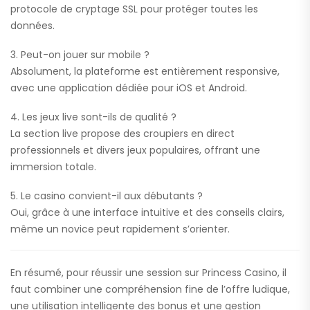
protocole de cryptage SSL pour protéger toutes les
données.
3. Peut-on jouer sur mobile ?
Absolument, la plateforme est entièrement responsive,
avec une application dédiée pour iOS et Android.
4. Les jeux live sont-ils de qualité ?
La section live propose des croupiers en direct
professionnels et divers jeux populaires, offrant une
immersion totale.
5. Le casino convient-il aux débutants ?
Oui, grâce à une interface intuitive et des conseils clairs,
même un novice peut rapidement s’orienter.
En résumé, pour réussir une session sur Princess Casino, il
faut combiner une compréhension fine de l’offre ludique,
une utilisation intelligente des bonus et une gestion