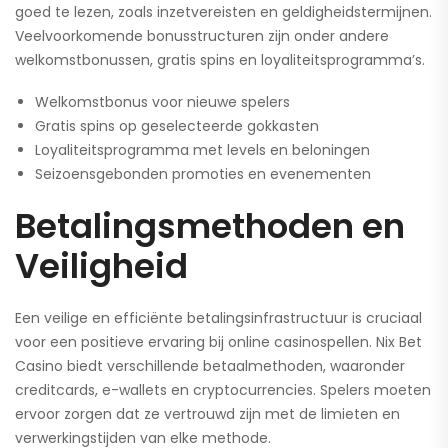
goed te lezen, zoals inzetvereisten en geldigheidstermijnen.
Veelvoorkomende bonusstructuren zijn onder andere
welkomstbonussen, gratis spins en loyaliteitsprogramma’s.
Welkomstbonus voor nieuwe spelers
Gratis spins op geselecteerde gokkasten
Loyaliteitsprogramma met levels en beloningen
Seizoensgebonden promoties en evenementen
Betalingsmethoden en
Veiligheid
Een veilige en efficiënte betalingsinfrastructuur is cruciaal
voor een positieve ervaring bij online casinospellen. Nix Bet
Casino biedt verschillende betaalmethoden, waaronder
creditcards, e-wallets en cryptocurrencies. Spelers moeten
ervoor zorgen dat ze vertrouwd zijn met de limieten en
verwerkingstijden van elke methode.