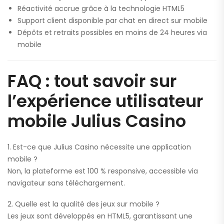
Réactivité accrue grâce à la technologie HTML5
Support client disponible par chat en direct sur mobile
Dépôts et retraits possibles en moins de 24 heures via
mobile
FAQ : tout savoir sur
l’expérience utilisateur
mobile Julius Casino
1. Est-ce que Julius Casino nécessite une application
mobile ?
Non, la plateforme est 100 % responsive, accessible via
navigateur sans téléchargement.
2. Quelle est la qualité des jeux sur mobile ?
Les jeux sont développés en HTML5, garantissant une