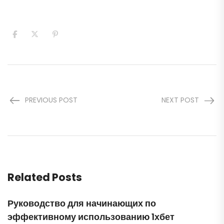
PREVIOUS POST
NEXT POST
Related Posts
Руководство для начинающих по
эффективному использованию 1хбет