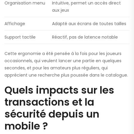
Organisation menu
Intuitive, permet un accès direct
aux jeux
Affichage
Adapté aux écrans de toutes tailles
Support tactile
Réactif, pas de latence notable
Cette ergonomie a été pensée à la fois pour les joueurs
occasionnels, qui veulent lancer une partie en quelques
secondes, et pour les amateurs plus réguliers, qui
apprécient une recherche plus poussée dans le catalogue.
Quels impacts sur les
transactions et la
sécurité depuis un
mobile ?