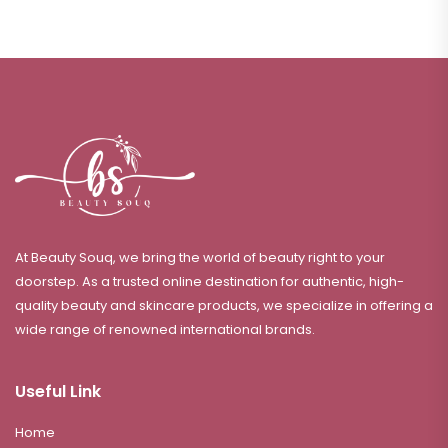
At Beauty Souq, we bring the world of beauty right to your
doorstep. As a trusted online destination for authentic, high-
quality beauty and skincare products, we specialize in offering a
wide range of renowned international brands.
Useful Link
Home