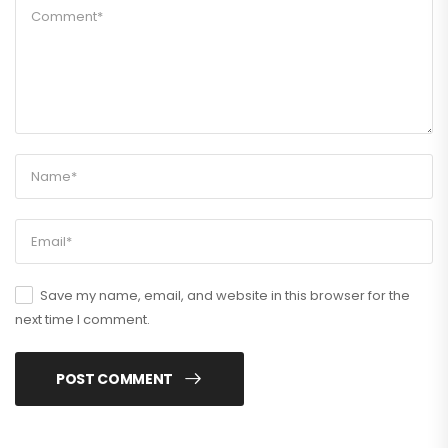
Save my name, email, and website in this browser for the
next time I comment.
POST COMMENT