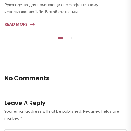
Руководство для начинающих по эффективному
использованию 1хбетВ этой статье мы…
READ MORE
No Comments
Leave A Reply
Your email address will not be published.
Required fields are
marked
*